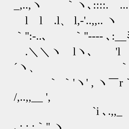
_,..,ヽ ｀ヽ､::::. ....:
l l .l、 l,-'..,,..
｀'':‐..､ ｀''‐--- ､:__
.＼＼ヽ lヽ､ 'l ヽ、 .l 
´ヽ、 
｀ ｀'ヽ' , ヽ￣r｀''‐'
/,..,,__ ',
`i ､.,,_ ヽ
､: : :｀'' ヽ、