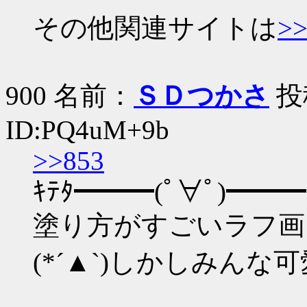
その他関連サイトは
>>
900 名前：
ＳＤつかさ
投稿
ID:PQ4uM+9b
>>853
ｷﾃﾀ━━━(ﾟ∀ﾟ)━━━!
塗り方がすごいラフ画
(*´▲`)しかしみん