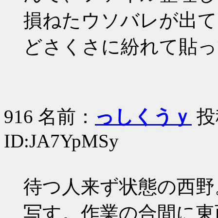
損ねたウソバレが出て
どさくさに紛れて貼っ
916 名前：
っしくうｙ
投稿
ID:JA7YpMSy
待つ人来ず状態の西野
写す。作業の合間に東