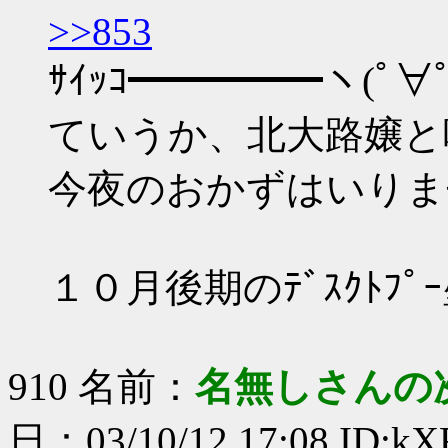
>>853
ｻｲｯｺ━━━━━ヽ(ﾟ∀ﾟ
ていうか、北大路嬢と
今夜のおかずはいりま
１０月後期のﾃﾞｽｸﾄﾌ
910 名前：
名無しさんの
日：03/10/12 17:08 ID:kXF