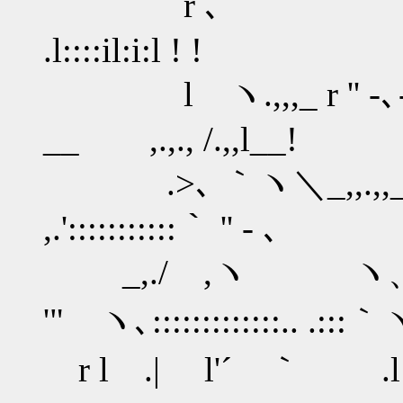
r ､ ゝ､,l 
.l::::il:i:l ! !
l ヽ.,,,_ r '' ‐､
__ ,.,., /.,,l__!
.>､ ｀ヽ＼_,,.,,_｀
,.':::::::::::｀ '' ‐ ､
_,./ ,ヽ ヽ、ヽ .l
'" ヽ､:::::::::::::.. .::
r l .| l'´ ｀ .l 