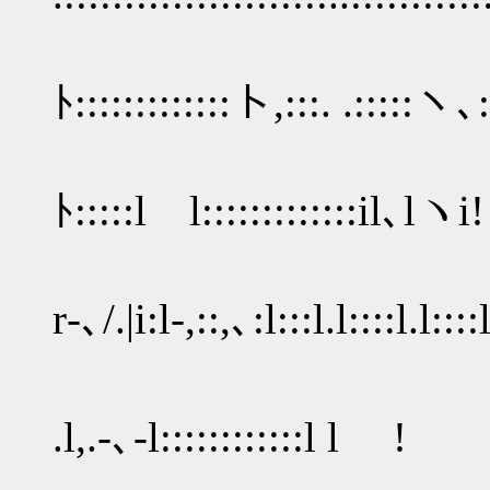
l::. ..:::::
ﾄ:::::::::::::ト,:::. .:::::ヽ
|:::::::ｲ::l.l
ﾄ:::::l l:::::::::::::il､lヽi!
r‐､/.|i:l‐,::,､:l:::l.l::::l.l::
i ! l|〈f
.l,.-､‐l::::::::::