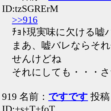
ID:tzSGRErM
>>916
ﾁｮﾄ現実味に欠ける嘘
まあ、嘘バレならそれ
せんけどね
それにしても・・・さつき
919 名前：
ですです
投稿日：
ID:+s+T+foT