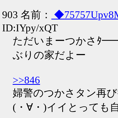
903 名前：
◆75757Upv
ID:IYpy/xQT
ただいまーつかさﾀ━━━(
ぶりの家だよー
>>846
婦警のつかさタン再びｷﾀ
(・∀・)イイとって