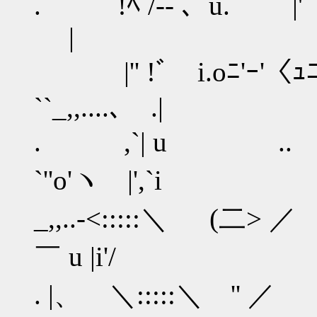
. !ﾍ /‐- 、u. |' |ﾉ-
|
|'' !ﾞ i.oﾆ'ｰ'〈ｭﾆ! 
``_,,....､ .|
. ,`| u ..
`''o'ヽ |',`i
_,,..-<:::::＼ 
￣ u |i'/
. |、 ＼:::::＼ 