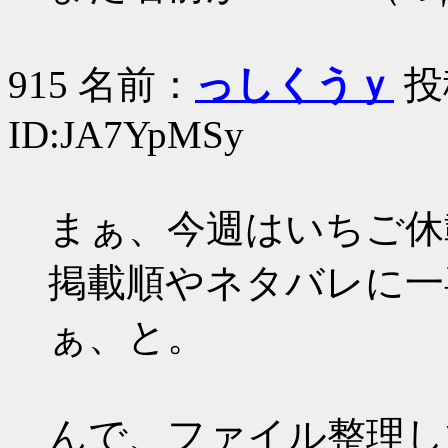
915 名前：
っしくうｙ
投稿
ID:JA7YpMSy
まぁ、今週はいちご休
掲載順やネタバレに一
ぁ、と。
んで、ファイル整理し