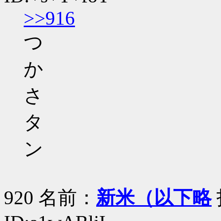
>>916
つ
か
さ
タ
ン
920 名前：
新米（以下略