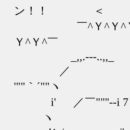
ン！！ ＜
￣^Ｙ^Ｙ^Ｙ^Ｙ^
Ｙ^Ｙ^￣
_,,.-‐-..,,_ _
／ ｀''.v'
'""｀´""ヽ
i' ／￣""''--i 7
ヽ