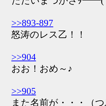
ただいまつかさﾀ━━(ﾟ∀ﾟ
>>893-897
怒涛のレス乙！！
>>904
おお！おめ～♪
>>905
また名前が・・・（つ