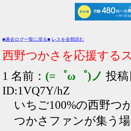
■過去ログ一覧に戻る■
レスを全部読む
西野つかさを応援するスレ 
1 名前：
(=゜ω゜)ノ
投稿日：
ID:1VQ7Y/hZ
いちご100%の西野
つかさファンが集う場