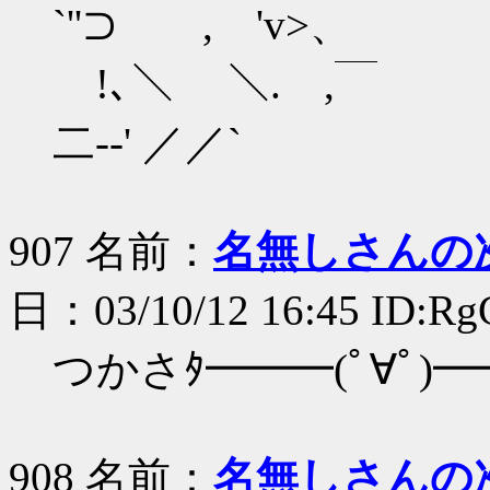
`''⊃ , 'v>、
!､＼ ＼. ,
二-‐' ／／`
907 名前：
名無しさんの
日：03/10/12 16:45 ID:Rg
つかさﾀ━━━(ﾟ∀ﾟ)━━
908 名前：
名無しさんの