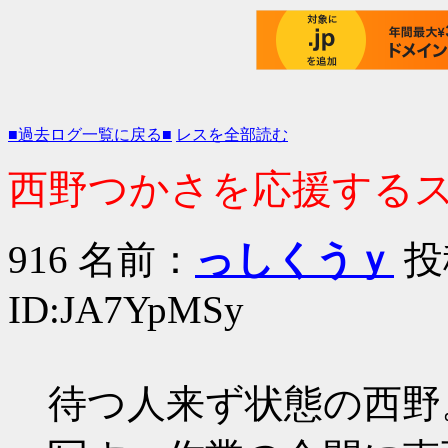
■過去ログ一覧に戻る■
レスを全部読む
西野つかさを応援するスレ 
916 名前：
っしくうｙ
投稿
ID:JA7YpMSy
待つ人来ず状態の西野