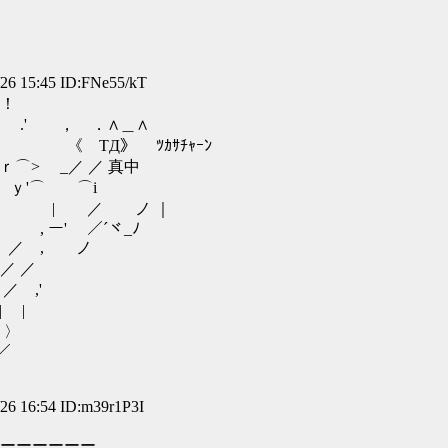
 15:45 ID:FNe55/kT
！
．∧＿∧
 TД》 ﾂｶｻﾁｬｰﾝ
 _／ ／ 真中
'⌒ ⌒i
 ノ ｜
／´ヾ_ﾉ
, ノ
 ／
,'
|
〉
／
 16:54 ID:m39r1P3I
ーーーーーー