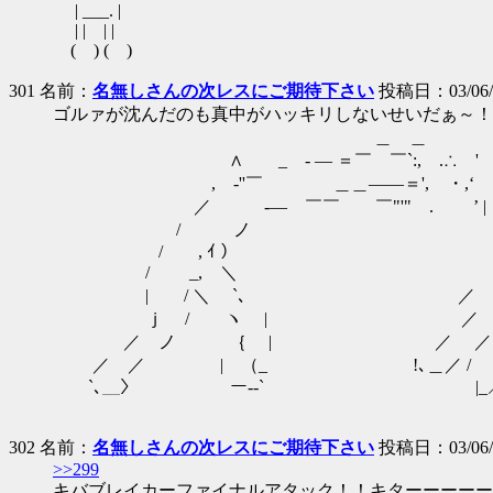
| ___. |
| | | |
( ) ( )
301 名前：
名無しさんの次レスにご期待下さい
投稿日：03/06/26
ゴルァが沈んだのも真中がハッキリしないせいだぁ～！
＿ ＿ .' ， 
∧ _ - ― ＝￣ ￣`:, .∴ ' 《
, -''￣ ＿＿――＝', ・,‘ ｒ⌒>
／ -― ￣￣ ￣"'" . ’ | ｙ
/ ノ | ／
/ , ｲ ） , ー' 
/ _, ＼ ／ 
| / ＼ `､ ／ ／
ｊ / ヽ | ／ ／ 
／ ノ ｛ | ／ ／| 
／ ／ | （_ !､＿／ / 
`､＿〉 ー‐‐` |_
302 名前：
名無しさんの次レスにご期待下さい
投稿日：03/06/26
>>299
キバブレイカーファイナルアタック！！キターーーーー