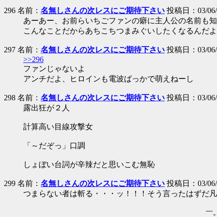
296 名前：
名無しさんの次レスにご期待下さい
投稿日：03/06/25
あーあー、お前らいちごファンの癖に主人公の名前も知
こんなことだからあちこちつまみぐいしたくなるんだよ
297 名前：
名無しさんの次レスにご期待下さい
投稿日：03/06/25
>>296
ファンじゃないよ
アンチだよ、ヒロインも電波ばっかで萌えねーし
298 名前：
名無しさんの次レスにご期待下さい
投稿日：03/06/25
露出狂が２人
計算高い目線攻撃女
「～だぞっ」口調
しょぼい台詞が辛辣だと思いこむ無恥
299 名前：
名無しさんの次レスにご期待下さい
投稿日：03/06/26
つまらない者は斬る・・・ッ！！！そう言ったはずだ凡愚
，. -= :.
＿ __￣- _ :.. -=