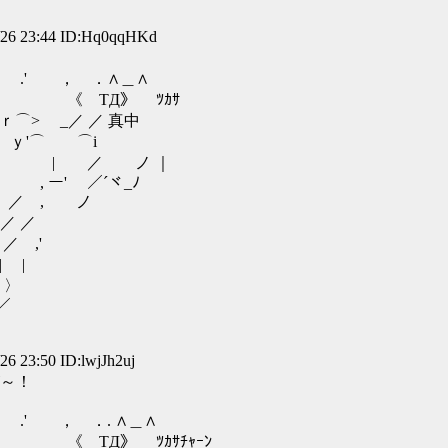
 23:44 ID:Hq0qqHKd
．∧＿∧
 《 TД》 ﾂｶｻ
 _／ ／ 真中
'⌒ ⌒i
 ノ ｜
／´ヾ_ﾉ
, ノ
 ／
,'
|
〉
／
23:50 ID:lwjJh2uj
～！
. ∧＿∧
 TД》 ﾂｶｻﾁｬｰﾝ