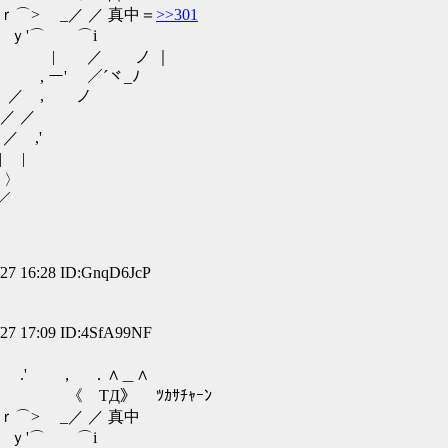
 _／ ／ 真中＝
>>301
'⌒ ⌒i
 ノ ｜
／´ヾ_ﾉ
, ノ
 ／
,'
|
〉
／
 16:28 ID:GnqD6JcP
 17:09 ID:4SfA99NF
．∧＿∧
 TД》 ﾂｶｻﾁｬｰﾝ
 _／ ／ 真中
'⌒ ⌒i