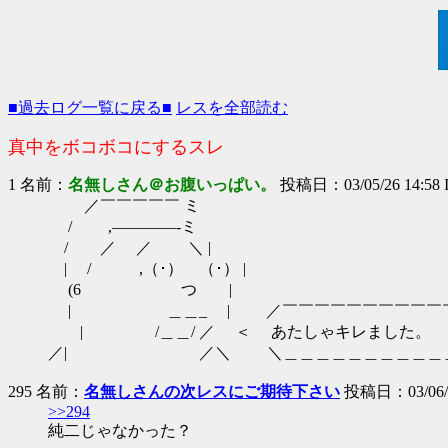
■過去ログ一覧に戻る■
レスを全部読む
真中をボコボコにするスレ
1 名前：
名無しさん＠お腹いっぱい。
投稿日：03/05/26 14:58 
／￣￣￣￣￣ ミ
/ ,――――-ミ
/ ／ ／ ＼ |
| / ,（･） （･） |
(6 つ 
| ＿＿_ | ／￣￣￣￣￣￣￣￣￣
| /＿＿/ ／ ＜ あたしゃキレま
／| ／＼ ＼＿＿＿＿＿＿＿＿＿＿＿＿
295 名前：
名無しさんの次レスにご期待下さい
投稿日：03/06/25
>>294
純二じゃなかった？