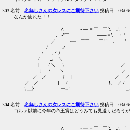
303 名前：
名無しさんの次レスにご期待下さい
投稿日：03/06/26
なんか疲れた！！
＿ ＿ .' ， 
∧ _ - ― ＝￣ ￣`:, .∴ '
, -''￣ ＿＿――＝', ・,‘ ｒ⌒>
／ -― ￣￣ ￣"'" . ’ | ｙ
/ ノ | ／
/ , ｲ ） , ー' 
/ _, ＼ ／ 
| / ＼ `､ ／ ／
ｊ / ヽ | ／ ／ 
／ ノ ｛ | ／ ／| 
／ ／ | （_ !､＿／ / 
`､＿〉 ー‐‐` |_
304 名前：
名無しさんの次レスにご期待下さい
投稿日：03/06/26 
ゴルァ以前に今年の帝王賞はどうみても見送りだろうが
＿ ＿ .' ， ．
∧ _ - ― ＝￣ ￣`:, .∴ ' 《