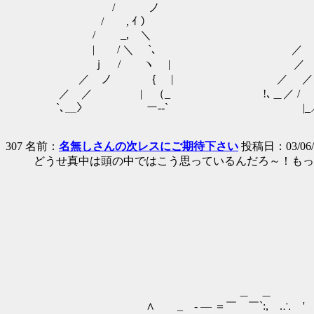
/ ノ | ／
/ , ｲ ） , ー' 
/ _, ＼ ／ 
| / ＼ `､ ／ ／
ｊ / ヽ | ／ ／ 
／ ノ ｛ | ／ ／| 
／ ／ | （_ !､＿／ / 
`､＿〉 ー‐‐` |_
307 名前：
名無しさんの次レスにご期待下さい
投稿日：03/06/27
どうせ真中は頭の中ではこう思っているんだろ～！もっ
（ ∧
（ （ ´
（ /,
（ （_（
（ し
ヽ､＿,､＿_,､
。
＿ ＿ .' ， ．
∧ _ - ― ＝￣ ￣`:, .∴ ' 