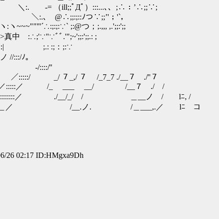
::...､、;∴：’∴;;∵;
ﾉつ∵;;’'；'`，
` ;:@つ；;.,,, ,.';;:';;
'∵''∵ﾞﾞ.'";~';;:';;.: ;
:| ;.: :;：;:∵
::/ﾉ｡
:/''
/ _/ ７_,/ ７ /_7_7 ./__７ ./''７
, ／:::::／ /_ ___ __/ /__７ ./ /
:::─:::':::::::::::::／ ./__/_/ / ＿__ノ / lﾆ, /
::::::::::::::::＿／ /__.ノ. /＿___,.／ lﾆ コ
26 02:17 ID:HMgxa9Dh