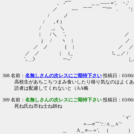
, -''￣ ＿＿――＝', ・,‘ ｒ⌒
／ -― ￣￣ ￣"'" . ’ | ｙ
/ ノ | ／
/ , ｲ ） , ー' 
/ _, ＼ ／ 
| / ＼ `､ ／ ／
ｊ / ヽ | ／ ／ 
／ ノ ｛ | ／ ／| 
／ ／ | （_ !､＿／ / 
`､＿〉 ー‐‐` |_
308 名前：
名無しさんの次レスにご期待下さい
投稿日：03/06/27
高校生があちこちつまみ食いしたり移り気なのはよくあ
読者は配慮してくれないと（AA略
309 名前：
名無しさんの次レスにご期待下さい
投稿日：03/06/27
死ね氏ね市ね士ね師ね
゜ヾ´ 
＝―≡￣`:∵∧＿∧´‘
＿ Λ＿≡―＝', （ ）