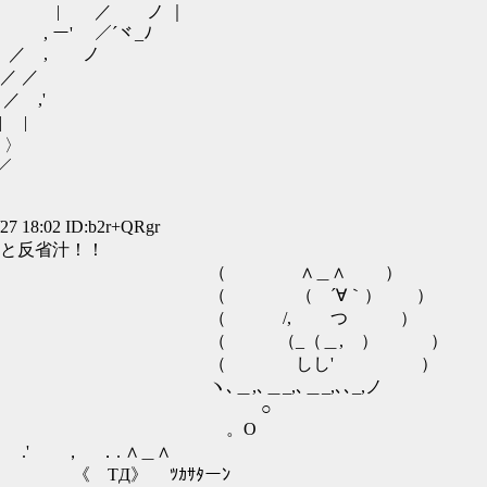
 ノ ｜
／´ヾ_ﾉ
, ノ
 ／
,'
|
〉
／
 18:02 ID:b2r+QRgr
と反省汁！！
＿∧ ）
∀｀） ）
 つ ）
＿, ） ）
し' ）
＿_,､､_,ノ
○
O
. ∧＿∧
《 TД》 ﾂｶｻﾀーﾝ