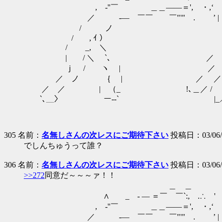
, -''￣ ＿＿――＝', ・,‘ ｒ⌒>
／ -― ￣￣ ￣"'" . ’ | ｙ
/ ノ | ／
/ , ｲ ） , ー' 
/ _, ＼ ／ 
| / ＼ `､ ／ ／
ｊ / ヽ | ／ ／ 
／ ノ ｛ | ／ ／| 
／ ／ | （_ !､＿／ / 
`､＿〉 ー‐‐` |_
305 名前：
名無しさんの次レスにご期待下さい
投稿日：03/06/27
でしんちゅうって誰？
306 名前：
名無しさんの次レスにご期待下さい
投稿日：03/06/27
>>272
同意だ～～～ァ！！
＿ ＿ .' ， 
∧ _ - ― ＝￣ ￣`:, .∴ ' 《
, -''￣ ＿＿――＝', ・,‘ ｒ⌒>
／ -― ￣￣ ￣"'" . ’ | ｙ