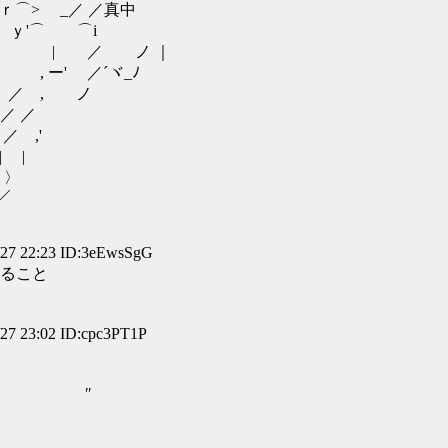
> _／ ／真中
'⌒ ⌒i
 ノ ｜
／´ヾ_ﾉ
, ノ
 ／
,'
|
〉
／
 22:23 ID:3eEwsSgG
ること
 23:02 ID:cpc3PT1P
″