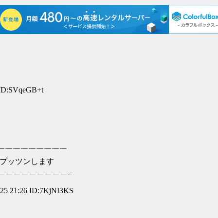
ID:SVqeGB+t
|
￣￣￣￣￣￣￣￣￣￣
した。 プッツンします
＿＿＿＿＿＿＿_
 21:26 ID:7KjNI3KS