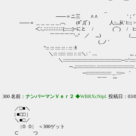
＼:. -= （ill;;ﾟДﾟ）:
_ ＼:.､ @∴;;:;::
───＝ニ三 ∧∧ '；'`ヽ:ヽ~~~""'''´∴:;:;:∵
───＝ ＿＿＿＿＿,--､ (#ﾟДﾟ) 人;;,,从' l:::; >>真中 :∴;
＜ﾆ,ﾆﾆﾆﾆﾆﾆﾆﾆ[::::::]=にと / (⌒) / l::
￣￣￣￣￣'--'' ／ ,,,) （__ノ //:
(_ノ ' -/:::
''::: ::: :::: ::: : ::: :ｷ ／:::::
＼::: :::::: ::::: :: :::＼:｀.... ,,
＼:::::::::::::::::::::::::::::::::::::::::::::
─..;::::::::::::::::.:::::::::::::::
─:::::::::::::::::::::＿::::─ '
￣￣ ""
300 名前：
ナンバーマンＶｅｒ２
◆WBRXcNtpf.
投稿日：03/06/
／□■＼
| ■□□ |
＼■□／
|０ ０| ＜300ゲット
⊂ つ