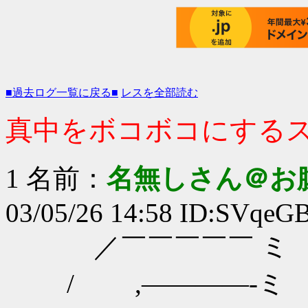
■過去ログ一覧に戻る■
レスを全部読む
真中をボコボコにする
1 名前：
名無しさん＠お
03/05/26 14:58 ID:SVqeG
／￣￣￣￣￣ ミ
/ ,――――-ミ