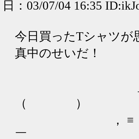
日：03/07/04 16:35 ID:ik
今日買ったTシャツが
真中のせいだ！
＝―≡￣`
＿ Λ＿
（ ）
， ≡ ） （ 
￣ ＿