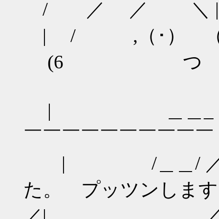
/ ／ ／ ＼ |
| / ,（
(6 つ 
| ＿＿_ |
￣￣￣￣￣￣￣
| /＿＿/ ／
た。 プッ
／| ／＼ 