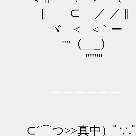
|| ⊂ ／ ／ |
ヾ < <｀ー 
''''（＿
'''''''
＿＿＿＿＿＿
⊂´⌒つ>>真中）ﾟ∵.