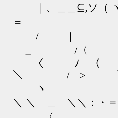
｜、＿＿⊆,ソ（ ヾ
＝ .
/ |
_ /〈
〈 ﾉ （ ）
＼ / > 
ヽ ⌒ヽ､
＼ ＼ ＿ ＼＼：・＝
〈 /