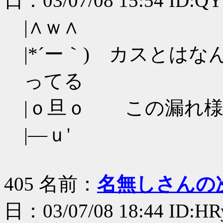
日：03/07/08 15:54 ID:
|∧ｗ∧
|*´ー｀) カスとは
ってる
|ｏ旦ｏ この漏れ様
|―ｕ'
405 名前：
名無しさんの
日：03/07/08 18:44 ID:H