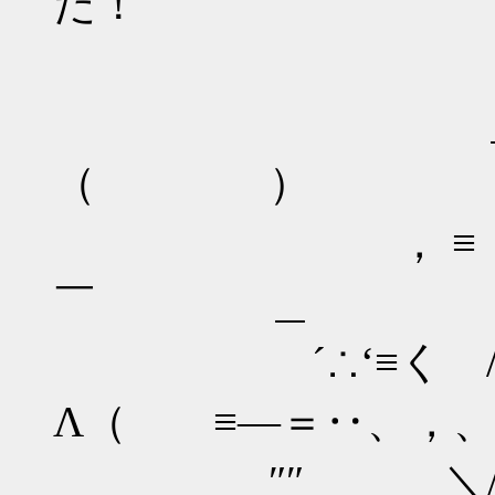
だ！
＝―≡￣`
＿ Λ＿
（ ）
， ≡ ） （ 
￣ ＿
´∴‘≡く / ∧
Λ（ ≡―＝‥、，
″″ ＼/ Λ＿|