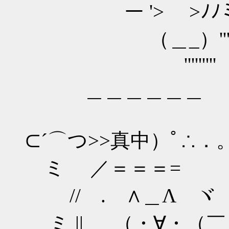
ー '> >ﾉﾉミ⊂
（＿_）'''
'''''''''
＿＿＿＿＿＿
⊂´⌒つ>>真中）ﾟ∴．
ミ ／＝＝＝
// . ∧＿Λ
ミ || （・∀・