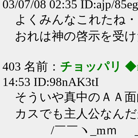
03/07/08 02:35 ID:ajp/85e
よくみんなこれたね・
おれは神の啓示を受け
403 名前：
チョッパリ
◆
14:53 ID:98nAK3tI
そういや真中のＡＡ面
カスでも主人公なんだ
/￣￣ヽ_mｍ 