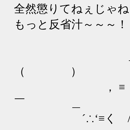
全然懲りてねぇじゃね
もっと反省汁～～～！
＝―≡￣`
＿ Λ＿
（ ）
， ≡ ） （ 
￣ ＿
´∴‘≡く / ∧