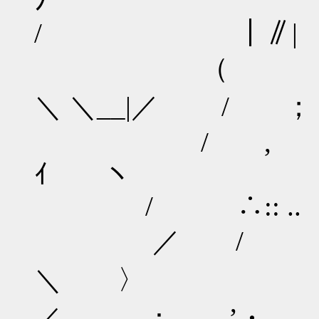
ﾉ | 
/ ｜∥|
（
＼ ＼__|／ / 
/ ,
ｲ 
/ ∴:: .. 
／ /
＼ 
／．， ： ’・