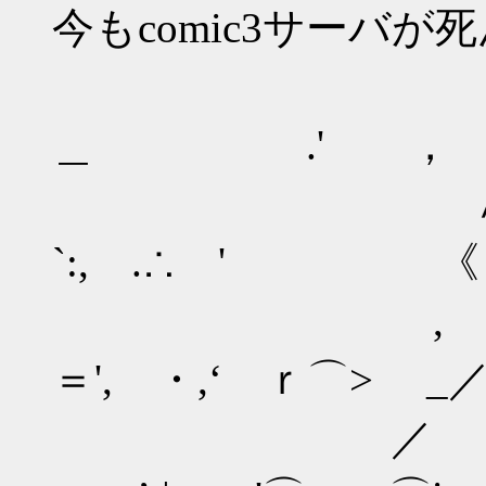
今もcomic3サーバ
＿ .' ， ．.
∧ _ - 
`:, .∴ ' 《 T
, -''
＝', ・,‘ ｒ⌒> _／
／ -― ￣