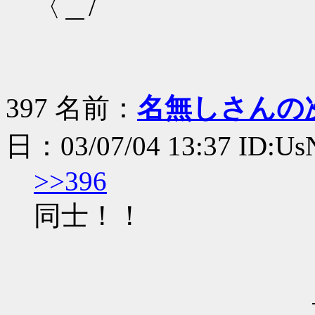
〈＿/
397 名前：
名無しさんの
日：03/07/04 13:37 ID:U
>>396
同士！！
＝―≡￣`
＿ Λ＿