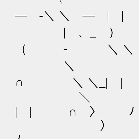
― -＼ ＼ ― | |
| 、_ ） 
（ - ＼ ＼ 
＼ ／ 
∩ ＼ ＼_| | .:
＼
| | ∩ 〉 ﾉ