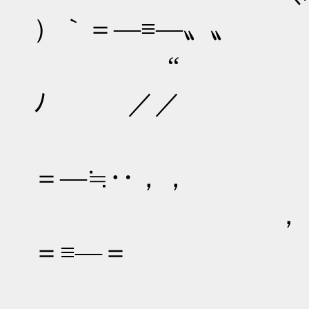
）｀＝―≡―〟〟
“ （ ゜
ﾉ ／／
＝―≡￣`:
＝―≒‥，，
，゛“＝―≡―
＝≡―＝
∴/´/