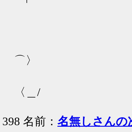
/（ 
/ | 
/ / |
⌒〉
（＿ 「
〈＿/
398 名前：
名無しさんの