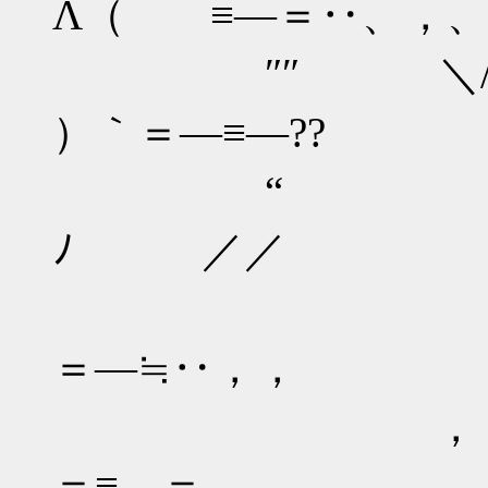
Λ（ ≡―＝‥、，
″″ ＼/ Λ＿|
）｀＝―≡―??
“ （ ゜
ﾉ ／／
＝―≡￣`:
＝―≒‥，，
，゛“＝―≡―
＝≡―＝