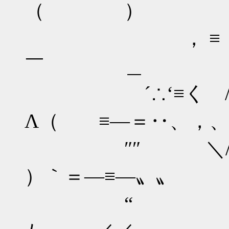
（ ）
， ≡ ） （ 
￣ ＿
´∴‘≡く / ∧
Λ（ ≡―＝‥、，
″″ ＼/ Λ＿|
）｀＝―≡―〟〟
“ （ ゜