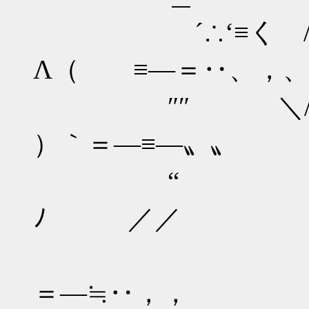
´∴‘≡く / ∧
Λ（ ≡―＝‥、，
″″ ＼/ Λ＿|
）｀＝―≡―〟〟
“ （ ゜
ﾉ ／／
＝―≡￣`:
＝―≒‥，，