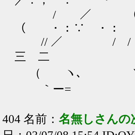
/ ／ （ / ←-
（ ・：∵ ・： 
// ／ / / ｳﾋ
三 二
（ ヽ､ ＼
｀ー=ゝ
404 名前：
名無しさんの