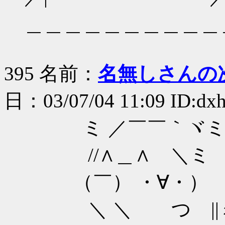
＿＿＿＿＿＿＿＿＿＿
395 名前：
名無しさんの
日：03/07/04 11:09 ID:dx
ミ ／￣￣｀ヾ
//∧＿∧ ＼ミ
（￣） ・∀・） |
＼ ＼ つ ||