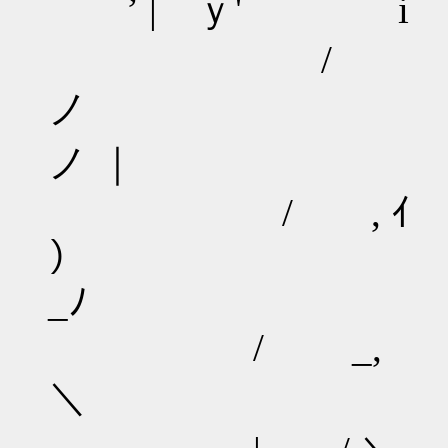
’ | ｙ'⌒ ⌒i
ノ 
ノ ｜
/ , ｲ
） , 
_ﾉ
/ _,
＼ ／