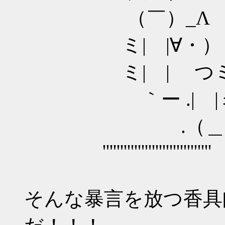
（￣）_
ミ| |∀・）ミ 元気
ミ| | つ
｀ー .| |
.（＿）ミ'''
'''''''''''''''''''''''''''''''
そんな暴言を放つ香具