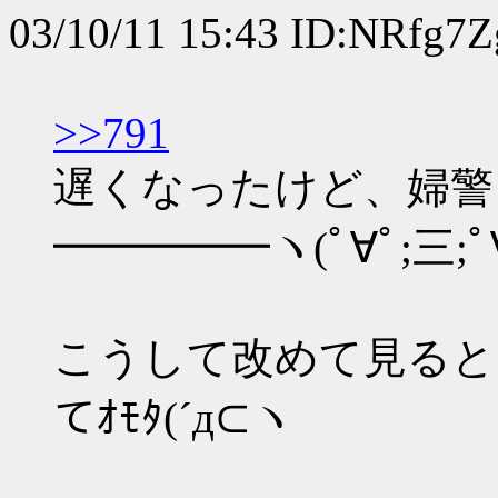
03/10/11 15:43 ID:NRfg7Z
>>791
遅くなったけど、婦警コ
━━━━━ヽ(ﾟ∀ﾟ;三;ﾟ
こうして改めて見ると
てｵﾓﾀ(´д⊂ヽ