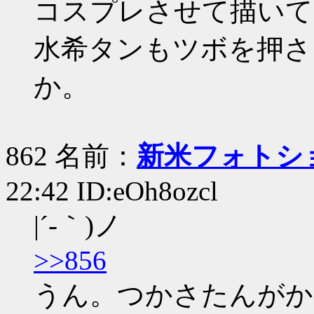
コスプレさせて描いて
水希タンもツボを押さ
か。
862 名前：
新米フォトシ
22:42 ID:eOh8ozcl
|´-｀)ノ
>>856
うん。つかさたんがか