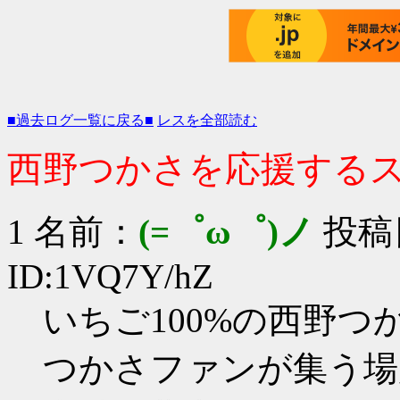
■過去ログ一覧に戻る■
レスを全部読む
西野つかさを応援するスレ 
1 名前：
(=゜ω゜)ノ
投稿日：
ID:1VQ7Y/hZ
いちご100%の西野
つかさファンが集う場