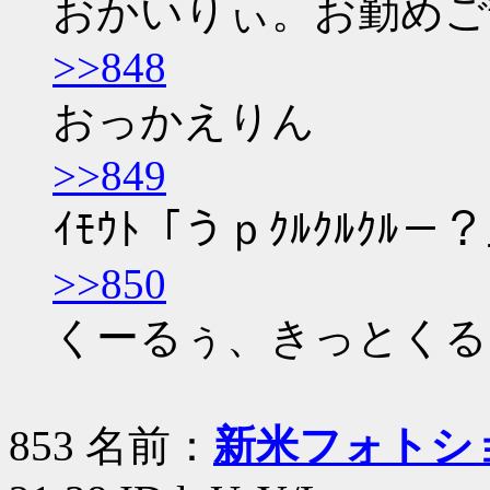
おかいりぃ。お勤めご
>>848
おっかえりん
>>849
ｲﾓｳﾄ「うｐｸﾙｸﾙｸﾙ－
>>850
くーるぅ、きっとくる
853 名前：
新米フォトシ