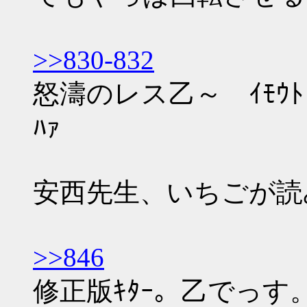
>>830-832
怒濤のレス乙～ ｲﾓｳ
ﾊｧ
安西先生、いちごが読
>>846
修正版ｷﾀｰ。乙でっす