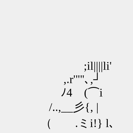
廴
／//
y':;:;
⑪:;:;:;:
;il||||li' t`
,.r'"''､,┘ 7;
ﾉ4 (⌒i .}:;
/..,__彡{, | 
（ .ミi!} l