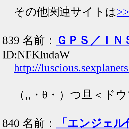
その他関連サイトは
>>
839 名前：
ＧＰＳ／ＩＮ
ID:NFKludaW
http://luscious.sexplane
（,,・θ・）つ旦＜ド
840 名前：
「エンジェル