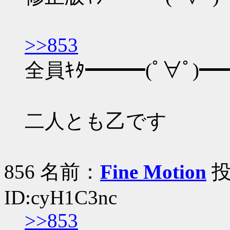
>>853
全員ｷﾀ━━━(ﾟ∀ﾟ)━━
二人とも乙です
856 名前：
Fine Motion
投稿
ID:cyH1C3nc
>>853