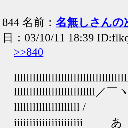
844 名前：
名無しさんの
日：03/10/11 18:39 ID:flk
>>840
llllllllllllllllllllllllllllllllllll
llllllllllllllllllllllllll／￣ヽlll
lllllllllllllllllllll / ヽll
iiiiiiiiiiiiiiiiiiiiii あ .iiii