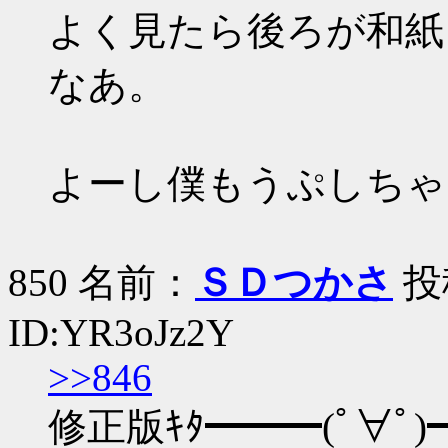
よく見たら後ろが和紙
なあ。
よーし僕もうぷしちゃ
850 名前：
ＳＤつかさ
投稿
ID:YR3oJz2Y
>>846
修正版ｷﾀ━━━(ﾟ∀ﾟ)━