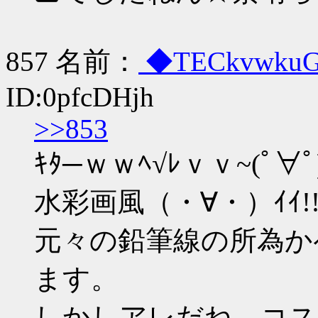
857 名前：
◆TECkvwku
ID:0pfcDHjh
>>853
ｷﾀ─ｗｗﾍ√ﾚｖｖ~(ﾟ∀ﾟ)
水彩画風（・∀・）ｲｲ!
元々の鉛筆線の所為か
ます。
しかしアレだね、コスプレ