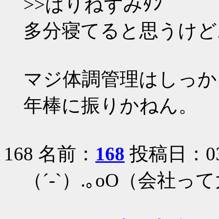
>>はりねずみﾀﾝ
多分寝てると思うけど
マジ体調管理はしっか
年棒に振りかねん。
168 名前：
168
投稿日：03/0
（´-`）.｡oO（会社っ