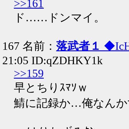
>>161
ド……ドンマイ。
167 名前：
落武者１
◆Ic
21:05 ID:qZDHKY1k
>>159
早とちりｽﾏｿｗ
鯖に記録か…俺なんか