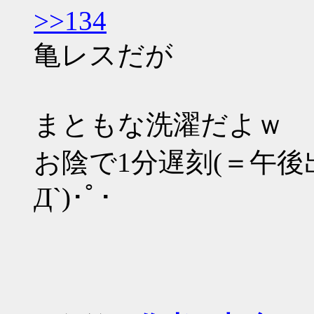
>>134
亀レスだが
まともな洗濯だよｗ
お陰で1分遅刻(＝午後出勤
Д`)･ﾟ･