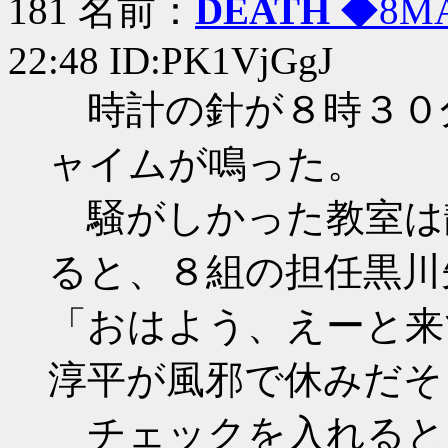
181 名前：
DEATH
◆8MA
22:48 ID:PK1VjGgJ
時計の針が８時３０
ャイムが鳴った。
騒がしかった教室は
ると、８組の担任黒川
「おはよう、えーと来
淳平が風邪で休みだそ
チェックを入れると