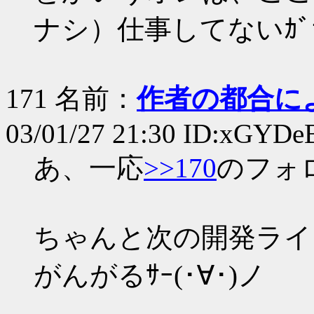
ナシ）仕事してないｶﾞ
171 名前：
作者の都合に
03/01/27 21:30 ID:xGYDe
あ、一応
>>170
のフォ
ちゃんと次の開発ライン
がんがるｻｰ(･∀･)ノ