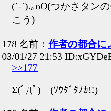
(´-`).｡oO(つか
こう)
178 名前：
作者の都合に
03/01/27 21:53 ID:xGYDe
>>177
Σ(ﾟДﾟ) (ｿｳﾀﾞﾀﾉｶ!!)