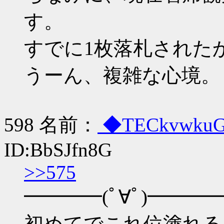
す。
すでに1枚落札されたから
うーん、複雑な心境。
598 名前：
◆TECkvwku
ID:BbSJfn8G
>>575
━━━━(ﾟ∀ﾟ)━━━━ !
初めてでこれ位塗れる