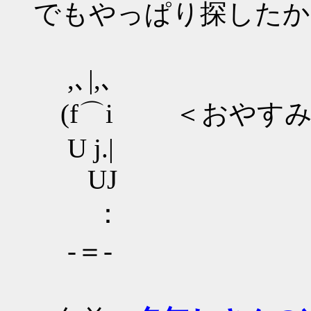
でもやっぱり探したか
,､|,､
(f⌒i ＜おやす
U j.|
UJ
：
‐＝‐