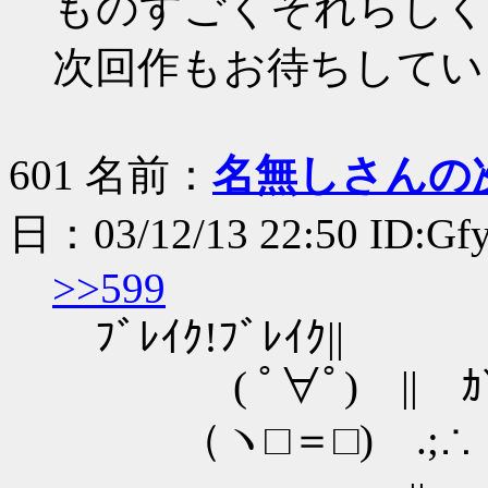
ものすごくそれらしく
次回作もお待ちしてい
601 名前：
名無しさんの
日：03/12/13 22:50 ID:G
>>599
ﾌﾞﾚｲｸ!ﾌﾞﾚｲｸ||
( ﾟ∀ﾟ) || ｶﾞｶ
（ヽ□＝□) .;