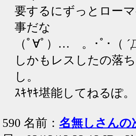
要するにずっとローマ
事だな
（ﾟ∀ﾟ）… 。･ﾟ･（ ´Д⊂
しかもレスしたの落ち着
し。
ｽｷﾔｷ堪能してねるぽ
590 名前：
名無しさんの