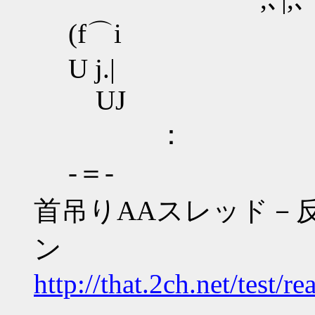
(f⌒i
U j.|
UJ
：
‐＝‐
首吊りAAスレッド－
ン
http://that.2ch.net/test/