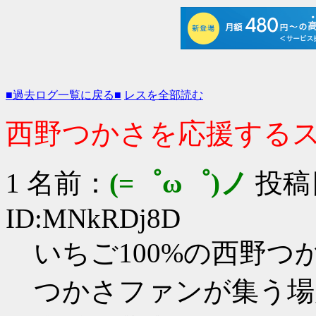
■過去ログ一覧に戻る■
レスを全部読む
西野つかさを応援するスレ 
1 名前：
(=゜ω゜)ノ
投稿日：
ID:MNkRDj8D
いちご100%の西野
つかさファンが集う場