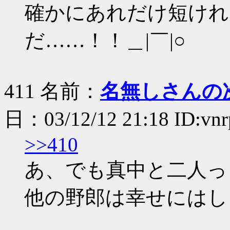
確かにあれだけ短けれ
だ……！！＿|￣|○
411 名前：
名無しさんの
日：03/12/12 21:18 ID:vn
>>410
あ、でも真中と二人っ
他の野郎は幸せにはしませ