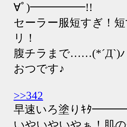
∀ﾟ)━━━━━!!
セーラー服短すぎ！短
リ！
腹チラまで……(*´Д`
おつです♪
>>342
早速いろ塗りｷﾀ━━━━
いやいやいやぁ！肌の