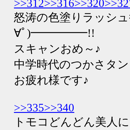
>>312
>>316
>>320
>>32
怒涛の色塗りラッシュｷ
∀ﾟ)━━━━━!!
スキャンおめ～♪
中学時代のつかさタンを
お疲れ様です♪
>>335
>>340
トモコどんどん美人に