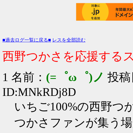
■過去ログ一覧に戻る■
レスを全部読む
西野つかさを応援するスレ 
1 名前：
(=゜ω゜)ノ
投稿日：
ID:MNkRDj8D
いちご100%の西野
つかさファンが集う場