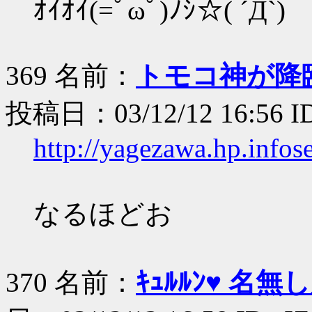
ｵｲｵｲ(=ﾟωﾟ)ﾉｼ☆( ´Д`)
369 名前：
トモコ神が降
投稿日：03/12/12 16:56 I
http://yagezawa.hp.infos
なるほどお
370 名前：
ｷｭﾙﾙﾝ♥ 名