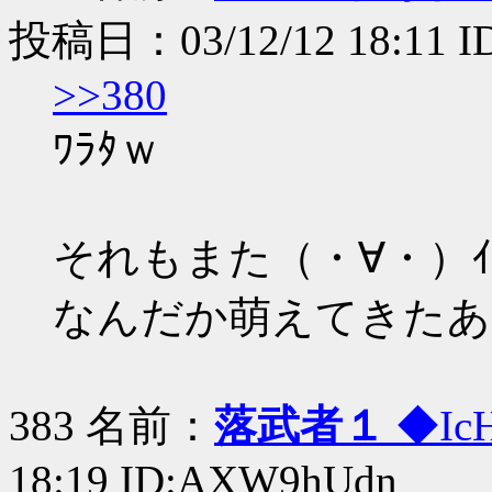
投稿日：03/12/12 18:11 I
>>380
ﾜﾗﾀｗ
それもまた（・∀・）ｲｲ
なんだか萌えてきたあ
383 名前：
落武者１
◆Ic
18:19 ID:AXW9hUdn