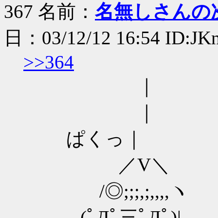
367 名前：
名無しさんの
日：03/12/12 16:54 ID:JK
>>364
｜
｜
ぱくっ｜
／V＼
/◎;;;,;,,,,ヽ
＿ (ﾟДﾟ三ﾟДﾟ)|