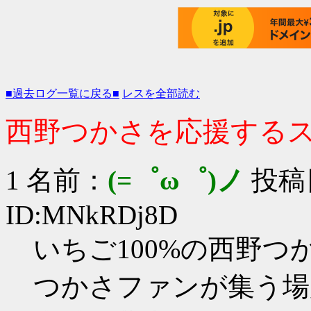
■過去ログ一覧に戻る■
レスを全部読む
西野つかさを応援するスレ 
1 名前：
(=゜ω゜)ノ
投稿日：
ID:MNkRDj8D
いちご100%の西野
つかさファンが集う場