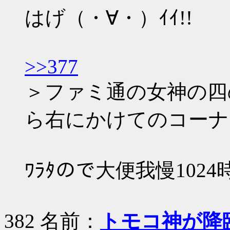
はげ（・∀・）ｲｲ!!
>>377
＞ファミ通の女神の四
ら右にかけてのコーナ
ﾜﾗﾀので大便我慢102
382 名前：
トモコ神が降