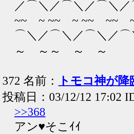
／⌒＼／⌒＼／⌒＼／⌒＼
~~ ~ ~~ ~ ~~ ~~ ~
⌒＼／⌒＼／⌒＼／⌒
～ ～～ ～ ～
372 名前：
トモコ神が降
投稿日：03/12/12 17:02 I
>>368
アン♥そこｲｲ