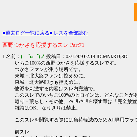
■過去ログ一覧に戻る■
レスを全部読む
西野つかさを応援するスレ Part71
1 名前：
(=゜ω゜)ノ
投稿日：03/12/09 02:19 ID:MNkRDj8D
いちご100%の西野つかさを応援するスレです。
つかさファンが集う場所です。
東城・北大路ファンは控えめに。
東城・北大路叩きも控えめに。
他派を刺激する内容はスレ内完結で。
このスレでのいちご100%のヒロインは、どんなことが
煽り・荒らし・その他、ﾏﾀｰﾘﾏﾀｰﾘを壊す輩は「完全放
雑談はOK。なりきりは禁止。
このスレを閲覧する際には負荷軽減のため2ch専用ブラ
前スレ