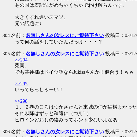
あの国は表記法がめちゃくちゃでわけ解らんっす。
大きくすれ違いスマソ。
元の話題に↓
304 名前：
名無しさんの次レスにご期待下さい
投稿日：03/12/12
って何の話をしていたんだっけ・・・？
305 名前：
名無しさんの次レスにご期待下さい
投稿日：03/12/12
>>294
禿同。
でも某神様はドイツ語ならJukissさんか！似合う！ｗｗ
>>295
いってらっしゃーい！
>>298
１、２巻のころはつかさたんと東城の仲が結構よかった
それ以降はずっと疎遠に（つД｀）
ヒロインどおしの絡みってホント少ないよなあ。
306 名前：
名無しさんの次レスにご期待下さい
投稿日：03/12/12