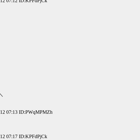
 07:12 ID:KPFdPjCk
＼
2 07:13 ID:PWqMPMZh
 07:17 ID:KPFdPjCk