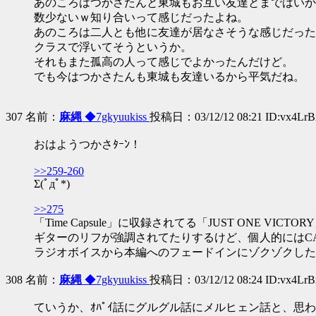
あのころはつかさたんと東城もお互い友達とまではいか
数少ないｗ知り合いって感じだったよね。
あのころは二人とも他に友達が居なさそうな感じだった
クラスで浮いてそうというか。
それもまた孤高の人って感じでよかったんだけど。
でも今はつかさたんも東城も友達いるから平気だね。
307 名前：
麻縄
◆7gkyuukiss
投稿日：03/12/12 08:21 ID:vx4Lr
おはようつかさﾀｰﾝ！
>>259-260
Σ(ﾟдﾟ*)
>>275
「Time Capsule」に収録されてる「JUST ONE 
ギターのリフが強調されてたりするけど、個人的にはC
ラジオボイスから本編へのフェードインにゾクゾクした
308 名前：
麻縄
◆7gkyuukiss
投稿日：03/12/12 08:24 ID:vx4Lr
ていうか、ｵﾊﾟｲ話にグルグル話にメルヒェン話と、思