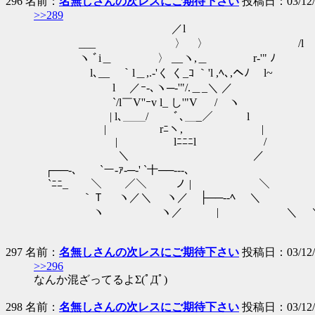
296 名前：
名無しさんの次レスにご期待下さい
投稿日：03/12/12
>>289
／l
___ 〉 〉 /l
ヽ ﾞi＿ 〉 __ヽ,＿ r‐'" ﾉ
l､__ ｀l＿,.-'く く_ｺ ｀'l ,ﾍ､,ヘﾉ l~
l ／ｰ-､ヽ─‐'"/.＿_＼ ／
`/l￣V''ｰv l_ し'"V / ヽ
| l､＿＿/ ﾞ､＿_／ l
| rﾆヽ, |
| lﾆﾆﾆl /
＼ ／
┌──-､ `ー‐ｧ‐─-' `十──---､
`ﾆﾆ_ ＼ ／＼ ノ | ＼
｀Ｔ ヽ／＼ ヽ／ ├──‐‐ﾍ ＼
ヽ ヽ／ | ＼ 
297 名前：
名無しさんの次レスにご期待下さい
投稿日：03/12/1
>>296
なんか混ざってるよΣ(ﾟДﾟ)
298 名前：
名無しさんの次レスにご期待下さい
投稿日：03/12/12