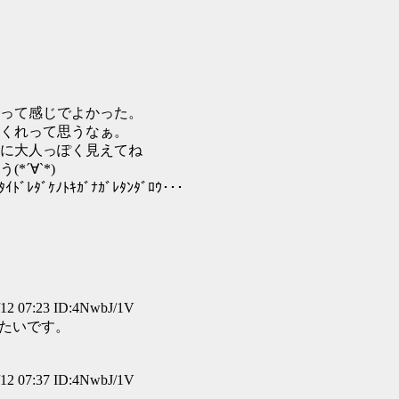
って感じでよかった。
くれって思うなぁ。
に大人っぽく見えてね
´∀`*)
ｹﾉﾄｷｶﾞﾅｶﾞﾚﾀﾝﾀﾞﾛｳ･･･
 07:23 ID:4NwbJ/1V
るみたいです。
 07:37 ID:4NwbJ/1V