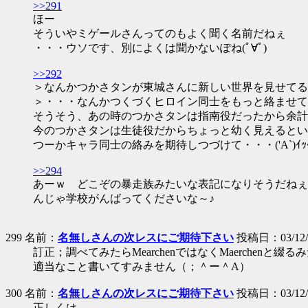
>>291
ほー
そういやミゲールさんってのもよく聞く名前だねぇ
・・・ウソです、別によくは聞かないぽね(ﾟ∀ﾟ)
>>292
＞なんかつかさタンが東城さんに新しい世界を見せてる
＞・・・なんかつくづくヒロイン同士をもっと絡ませて
そうそう、あの時のつかさタンは指南役だったから余計
今のつかさタンは生徒役だからちょっと幼く見えるという(*
つーかキャラ同士の絡みを期待しつづけて・・・('A`)ｲｯﾀｲﾄﾞﾚﾀﾞ
>>294
あーｗ どこぞの暴走族みたいな表記になりそうだねぇ
んじゃ学校がんばってくださいな～♪
299 名前：
名無しさんの次レスにご期待下さい
投稿日：03/12/12
訂正；調べてみたらMearchenではなくMaerchenと綴
適当なこと書いてすみません（；＾ー＾A）
300 名前：
名無しさんの次レスにご期待下さい
投稿日：03/12/12
正しくは