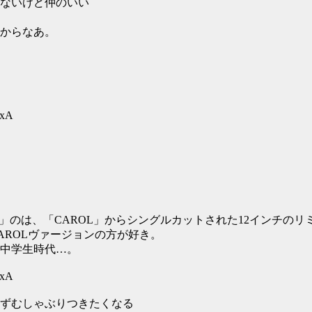
ないけど仲のいい
からなあ。
BxA
VICTORY」のは、「CAROL」からシングルカットされた12インチの
AROLヴァージョンの方が好き。
中学生時代…。
BxA
わずむしゃぶりつきたくなる