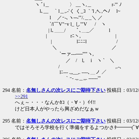
ヽ ﾞi＿ 〉 __ヽ,＿ r‐'" ﾉ
l､__ ｀l＿,.-'く く_ｺ ｀'l ,ﾍ､,ヘﾉ l~
l ／ｰ-､ヽ─‐'"/.＿_＼ ／
`/l￣V''ｰv l_ し'"V / ヽ
| l､＿＿/ ﾞ､＿_／ l
| rﾆヽ, |
| lﾆﾆﾆl /
＼ ／
`ーァ---──'''"ヽ,
／ / l, i ヽ ` ＼
/ ,.-､
lﾆ‐-- .,,__,. -‐‐-､＿ノ ／
｀ｰ- .,,＿,,. -‐‐--‐'"
294 名前：
名無しさんの次レスにご期待下さい
投稿日：03/12/1
>>291
へぇ～・・・なんかｶｺ（・∀・）ｲｲ!!
けど日本人がやったら興ざめだなぁｗ
295 名前：
名無しさんの次レスにご期待下さい
投稿日：03/12/1
ではそろそろ学校を行く準備をするよつかさﾀ━━━(ﾟ∀ﾟ)━