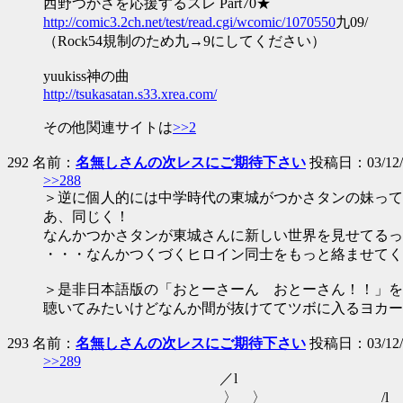
西野つかさを応援するスレ Part70★
http://comic3.2ch.net/test/read.cgi/wcomic/1070550
九09/
（Rock54規制のため九→9にしてください）
yuukiss神の曲
http://tsukasatan.s33.xrea.com/
その他関連サイトは
>>2
292 名前：
名無しさんの次レスにご期待下さい
投稿日：03/12/1
>>288
＞逆に個人的には中学時代の東城がつかさタンの妹って
あ、同じく！
なんかつかさタンが東城さんに新しい世界を見せてるっ
・・・なんかつくづくヒロイン同士をもっと絡ませてく
＞是非日本語版の「おとーさーん おとーさん！！」を
聴いてみたいけどなんか間が抜けててツボに入るヨカーン(
293 名前：
名無しさんの次レスにご期待下さい
投稿日：03/12/1
>>289
／l
___ 〉 〉 /l