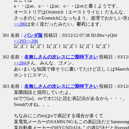
a・・はae、u・・はue、o・・はoeと書くようです。
オーストリアはOestreich（エーストライヒ）だもんな、
さっきのじゃEostreichになっちまう。道理でおかしい
>>280
は全く逆だったみたい。鬱死にます。
301 名前：
パンダ版
投稿日：03/12/12 07:38 ID:Blw+yQf4
>>293
>>296
Σ(ﾟДﾟ）Σ(ﾟДﾟ）Σ(ﾟДﾟ）Σ(ﾟДﾟ）Σ(ﾟДﾟ）Σ(ﾟДﾟ）
302 名前：
名無しさんの次レスにご期待下さい
投稿日：03/12/12
>>284
さん、みんな、ゴメン。
あいまいな知識で偉そうに書いてたけど正しくはMaerch
ホントにスマソ。
303 名前：
名無しさんの次レスにご期待下さい
投稿日：03/12/12
某隣国語と混同していたよ。
euでウ[ω]、eoでオ[⊃]と読む表記法があるから・・・。
Seoulのオね。。。
ちなみにこのeoはuで表記する場合が多くて
某電気メーカーのSAMSUNGもこの表記法だとSamseo
某自動車メーカーのHYUNDAIもこの表記法だとHyeo