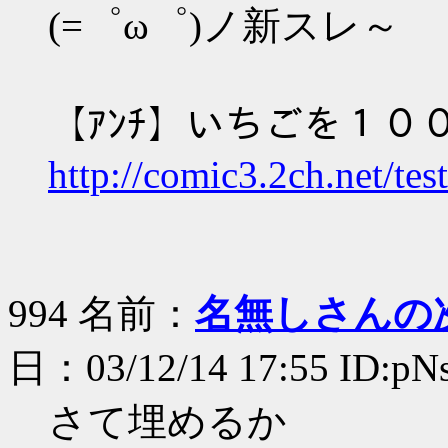
(=゜ω゜)ノ新スレ～
【ｱﾝﾁ】いちごを１０
http://comic3.2ch.net/te
994 名前：
名無しさんの
日：03/12/14 17:55 ID:p
さて埋めるか