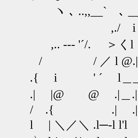
ヽ ､ ..,,__` ､ ___,.r'
,./ i >／ 
,.. -‐‐ '´/. ＞
/ / ／ l
.{ i ' ´ l＿
.| |@ @ 
/ .{ .| .
l | ＼／＼ .l─‐