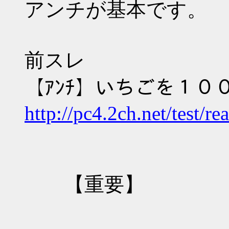
アンチが基本です。
前スレ
【ｱﾝﾁ】いちごを１０
http://pc4.2ch.net/test/
【重要】