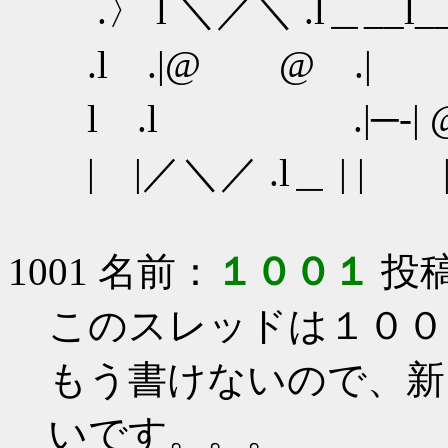
.〉 l ＼／＼ .l＿
.l .|@ @ 
l .l .|─‐
| |／＼／ .l＿ 
1001 名前：
１００１
投稿日
このスレッドは１００
もう書けないので、新
いです。。。