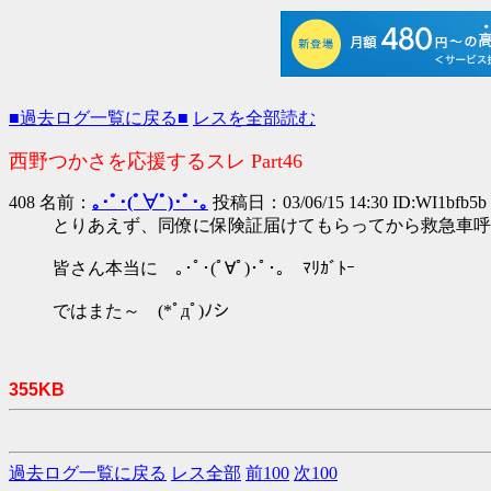
■過去ログ一覧に戻る■
レスを全部読む
西野つかさを応援するスレ Part46
408 名前：
｡･ﾟ･(ﾟ∀ﾟ)･ﾟ･｡
投稿日：03/06/15 14:30 ID:WI1bfb5b
とりあえず、同僚に保険証届けてもらってから救急車呼
皆さん本当に ｡･ﾟ･(ﾟ∀ﾟ)･ﾟ･｡ ﾏﾘｶﾞﾄｰ
ではまた～ (*ﾟдﾟ)ﾉシ
355KB
過去ログ一覧に戻る
レス全部
前100
次100