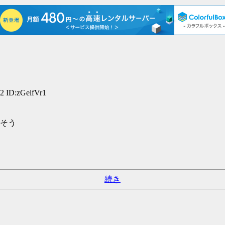
 ID:zGeifVr1
そう
続き