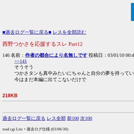
■過去ログ一覧に戻る■
レスを全部読む
西野つかさを応援するスレ Part12
146 名前：
作者の都合により名無しです
投稿日：03/01/10 00:42
>>141
そうそう
つかさタンも真中みたいにちゃんと自分の夢を持ってい
今はまだ本編に出てこないだけで
218KB
過去ログ一覧に戻る
レス全部
前100
次100
read.cgi Lite + 過去ログ仕様 (03/06/30)