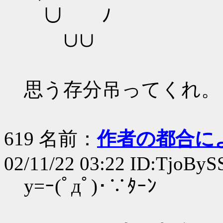
∪ ﾉ
∪∪
思う存分吊ってくれ。
619 名前：
作者の都合に
02/11/22 03:22 ID:TjoByS
y=ｰ(ﾟдﾟ)･∵ﾀｰﾝ