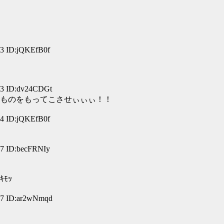
 ID:jQKEfB0f
 ID:dv24CDGt
ものをもってこさせぃぃぃ！！
 ID:jQKEfB0f
 ID:becFRNIy
ﾓｯ
7 ID:ar2wNmqd