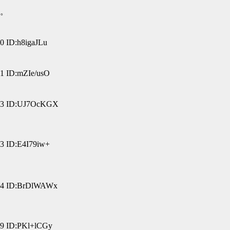
。
 ID:h8igaJLu
 ID:mZIe/usO
3 ID:UJ7OcKGX
 ID:E4I79iw+
4 ID:BrDlWAWx
 ID:PKl+lCGy