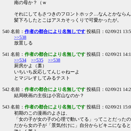
南の母か？（ｗ
それにしてもさつきのフロントホック…なんとかならん
髪下ろしたとこはアスカそっくりで可愛かったが。
540 名前：
作者の都合により名無しです
投稿日：02/09/21 13:58
>>538
放置しる
541 名前：
作者の都合により名無しです
投稿日：02/09/21 14:1
>>534
>>535
>>538
厨房かよ（藁）
いちいち反応してんじゃねーよ
とマジレすしてみるテスト
542 名前：
作者の都合により名無しです
投稿日：02/09/21 14:20
結局映画の主役は小宮山なのか？
543 名前：
作者の都合により名無しです
投稿日：02/09/21 15:07
初期のこの漫画のよさは、
「女の子が女の子の心理で動いてる」ってことだったの
だから女の子が「景気付けに」自分からビキニになると