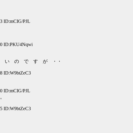
 ID:mCIG/PJL
0 ID:PKU4Nqwi
し い の で す が ・・
 ID:W9btZeC3
 ID:mCIG/PJL
。
 ID:W9btZeC3