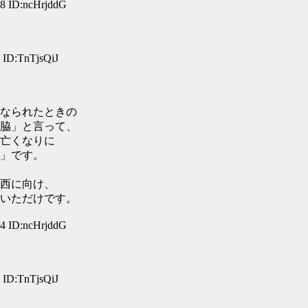
 ID:ncHrjddG
ID:TnTjsQiJ
なられたときの
脇」と言って、
亡くなりに
」です。
西に向け、
いただけです。
 ID:ncHrjddG
ID:TnTjsQiJ