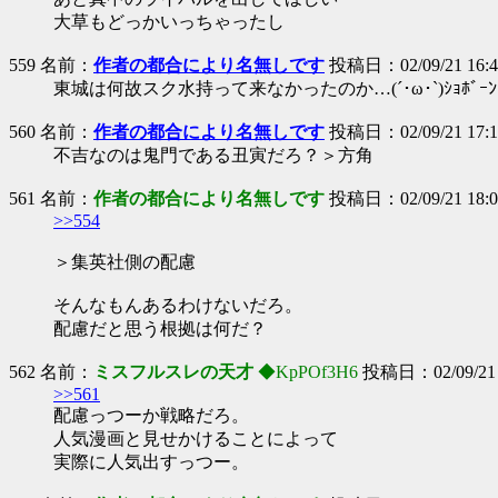
大草もどっかいっちゃったし
559 名前：
作者の都合により名無しです
投稿日：02/09/21 16:4
東城は何故スク水持って来なかったのか…(´･ω･`)ｼｮﾎﾞｰﾝ
560 名前：
作者の都合により名無しです
投稿日：02/09/21 17:17
不吉なのは鬼門である丑寅だろ？＞方角
561 名前：
作者の都合により名無しです
投稿日：02/09/21 18:06
>>554
＞集英社側の配慮
そんなもんあるわけないだろ。
配慮だと思う根拠は何だ？
562 名前：
ミスフルスレの天才
◆KpPOf3H6
投稿日：02/09/21 
>>561
配慮っつーか戦略だろ。
人気漫画と見せかけることによって
実際に人気出すっつー。