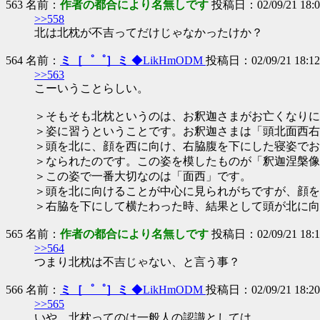
563 名前：
作者の都合により名無しです
投稿日：02/09/21 18:08
>>558
北は北枕が不吉ってだけじゃなかったけか？
564 名前：
ミ［゜゜］ミ
◆LikHmODM
投稿日：02/09/21 18:12 
>>563
こーいうことらしい。
＞そもそも北枕というのは、お釈迦さまがお亡くなりに
＞姿に習うということです。お釈迦さまは「頭北面西右
＞頭を北に、顔を西に向け、右脇腹を下にした寝姿でお
＞なられたのです。この姿を模したものが「釈迦涅槃像
＞この姿で一番大切なのは「面西」です。
＞頭を北に向けることが中心に見られがちですが、顔を
＞右脇を下にして横たわった時、結果として頭が北に向
565 名前：
作者の都合により名無しです
投稿日：02/09/21 18:14
>>564
つまり北枕は不吉じゃない、と言う事？
566 名前：
ミ［゜゜］ミ
◆LikHmODM
投稿日：02/09/21 18:20 
>>565
いや、北枕ってのは一般人の認識としては