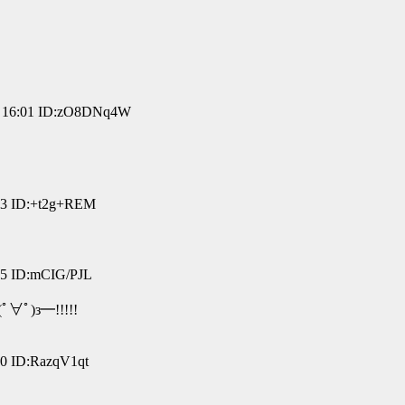
16:01 ID:zO8DNq4W
3 ID:+t2g+REM
 ID:mCIG/PJL
∀ﾟ)з━!!!!!
 ID:RazqV1qt