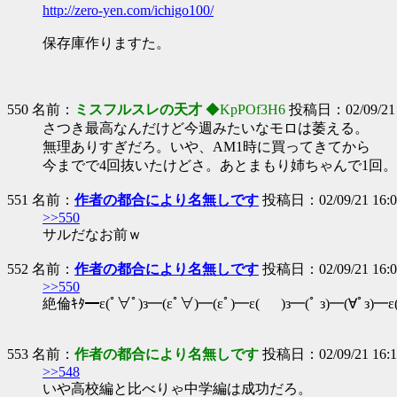
http://zero-yen.com/ichigo100/
保存庫作りますた。
550 名前：
ミスフルスレの天才
◆KpPOf3H6
投稿日：02/09/21 
さつき最高なんだけど今週みたいなモロは萎える。
無理ありすぎだろ。いや、AM1時に買ってきてから
今までで4回抜いたけどさ。あとまもり姉ちゃんで1回。
551 名前：
作者の都合により名無しです
投稿日：02/09/21 16:0
>>550
サルだなお前ｗ
552 名前：
作者の都合により名無しです
投稿日：02/09/21 16:05
>>550
絶倫ｷﾀ━ε(ﾟ∀ﾟ)з━(εﾟ∀)━(εﾟ)━ε( )з━(ﾟ з)━(∀ﾟз)━ε(ﾟ
553 名前：
作者の都合により名無しです
投稿日：02/09/21 16:10
>>548
いや高校編と比べりゃ中学編は成功だろ。