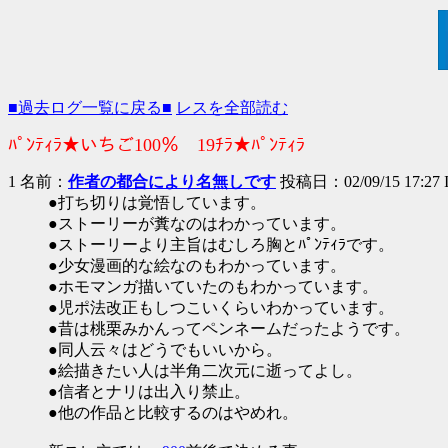
■過去ログ一覧に戻る■
レスを全部読む
ﾊﾟﾝﾃｨﾗ★いちご100％ 19ﾁﾗ★ﾊﾟﾝﾃｨﾗ
1 名前：
作者の都合により名無しです
投稿日：02/09/15 17:27 
●打ち切りは覚悟しています。
●ストーリーが糞なのはわかっています。
●ストーリーより主旨はむしろ胸とﾊﾟﾝﾃｨﾗです。
●少女漫画的な絵なのもわかっています。
●ホモマンガ描いていたのもわかっています。
●児ポ法改正もしつこいくらいわかっています。
●昔は桃栗みかんってペンネームだったようです。
●同人云々はどうでもいいから。
●絵描きたい人は半角二次元に逝ってよし。
●信者とナリは出入り禁止。
●他の作品と比較するのはやめれ。