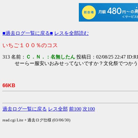
■過去ログ一覧に戻る■
レスを全部読む
いちご１００％のコス
313 名前：
Ｃ．Ｎ．：名無したん
投稿日：02/08/25 22:47 ID:R
せーらー服安いおみせってないですか？文化祭でつかう
66KB
過去ログ一覧に戻る
レス全部
前100
次100
read.cgi Lite + 過去ログ仕様 (03/06/30)